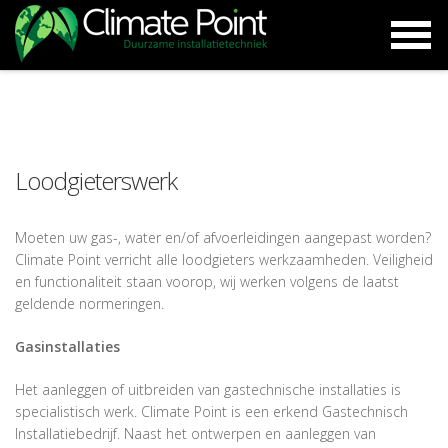
Loodgieterswerk
Moeten uw gas-, water en/of afvoerleidingen aangepast worden?
Climate Point verricht alle loodgieters werkzaamheden. Veiligheid
en functionaliteit staan voorop, wij werken volgens de laatst
geldende normeringen.
Gasinstallaties
Het aanleggen of uitbreiden van gastechnische installaties is
specialistisch werk. Climate Point is een erkend Gastechnisch
Installatiebedrijf. Naast het ontwerpen en aanleggen van